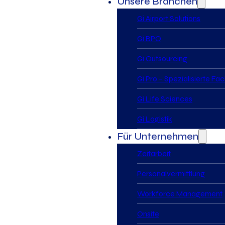
Unsere Branchen
Gi Airport Solutions
Gi BPO
Gi Outsourcing
Gi Pro – Spezialisierte Fa
Gi Life Sciences
Gi Logistik
Für Unternehmen
Zeitarbeit
Personalvermittlung
Workforce Management
Onsite