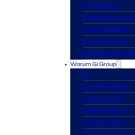
Smarter Proximity
So unterstützen wir Ihr U
Internationale Mobilität
EU Worker in Germany
Assessments mit Thomas I
Warum Gi Group
Blog
Case Study Produktion
Transformation Lab
Lünendonk Studie 2024
Karriere bei Gi Group
Deine Vorteile bei der Gi 