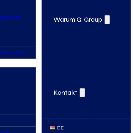
nternehmen
Warum Gi Group
nternational
Deine Vorteile bei der Gi Group
Kontakt
DE
Group