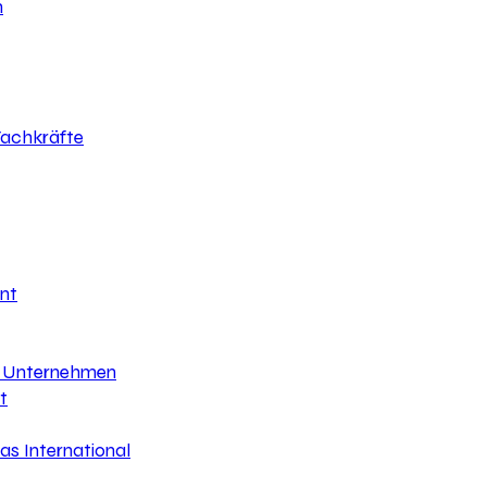
h
 Fachkräfte
nt
hr Unternehmen
t
s International