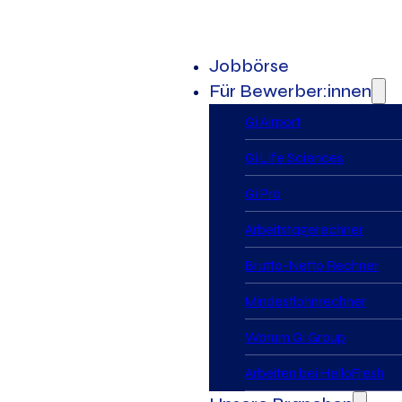
Jobbörse
Für Bewerber:innen
Gi Airport
Gi Life Sciences
Gi Pro
Arbeitstagerechner
Brutto-Netto Rechner
Mindestlohnrechner
Warum Gi Group
Arbeiten bei HelloFresh