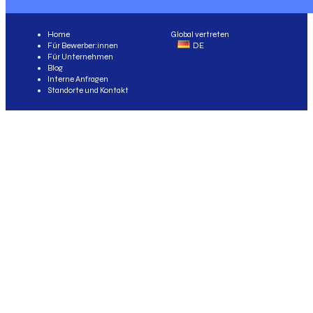
Home
Global vertreten
Für Bewerber:innen
DE
Für Unternehmen
Blog
Interne Anfragen
Standorte und Kontakt