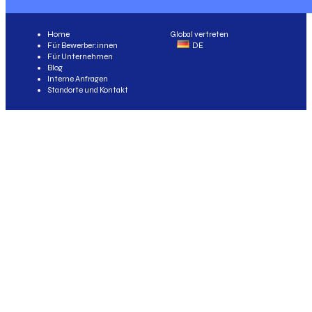
Home
Global vertreten
Für Bewerber:innen
DE
Für Unternehmen
Blog
Interne Anfragen
Standorte und Kontakt