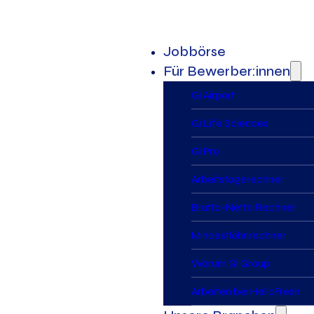
Jobbörse
Für Bewerber:innen
Gi Airport
Gi Life Sciences
Gi Pro
Arbeitstagerechner
Brutto-Netto Rechner
Mindestlohnrechner
Warum Gi Group
Arbeiten bei HelloFresh