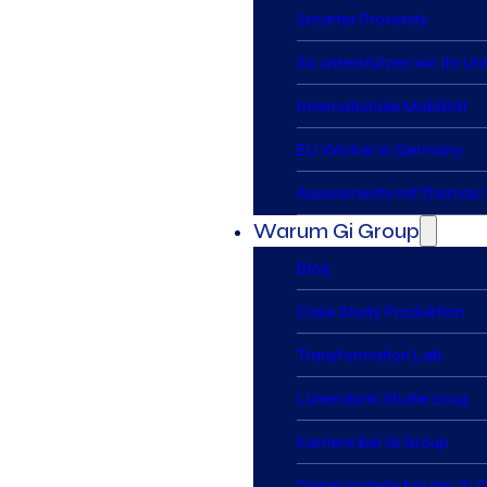
Smarter Proximity
So unterstützen wir Ihr U
Internationale Mobilität
EU Worker in Germany
Assessments mit Thomas I
Warum Gi Group
Blog
Case Study Produktion
Transformation Lab
Lünendonk Studie 2024
Karriere bei Gi Group
Deine Vorteile bei der Gi 