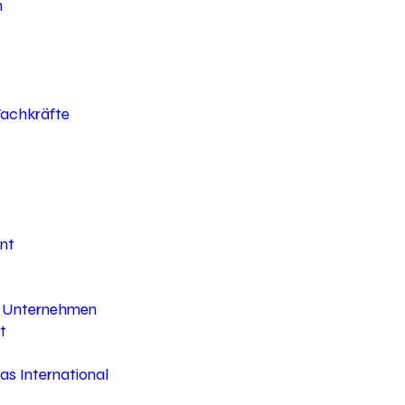
h
 Fachkräfte
nt
hr Unternehmen
t
s International