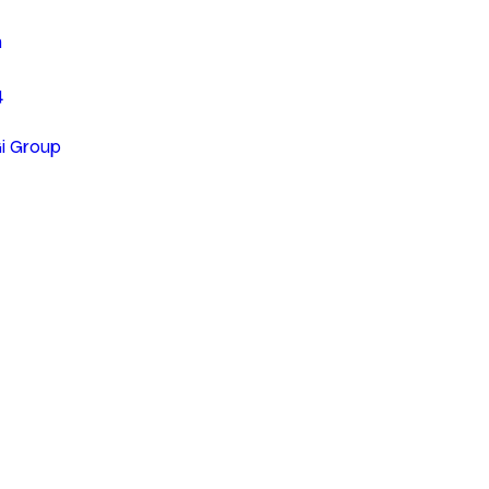
n
4
Gi Group