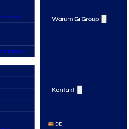
nternehmen
Warum Gi Group
nternational
Deine Vorteile bei der Gi Group
Kontakt
DE
Group