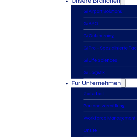
Unsere Branchen
Gi Airport Solutions
Gi BPO
Gi Outsourcing
Gi Pro – Spezialisierte Fa
Gi Life Sciences
Gi Logistik
Für Unternehmen
Zeitarbeit
Personalvermittlung
Workforce Management
Onsite