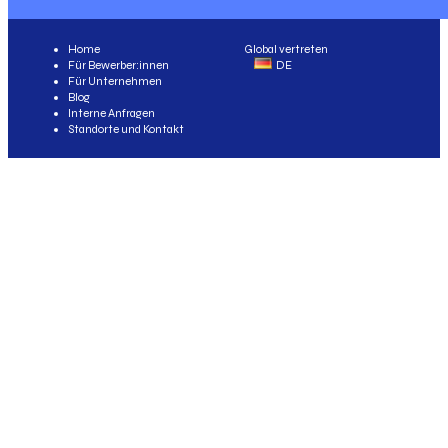
Home
Global vertreten
Für Bewerber:innen
DE
Für Unternehmen
Blog
Interne Anfragen
Standorte und Kontakt