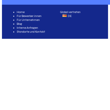
Home
Global vertreten
Für Bewerber:innen
DE
Für Unternehmen
Blog
Interne Anfragen
Standorte und Kontakt