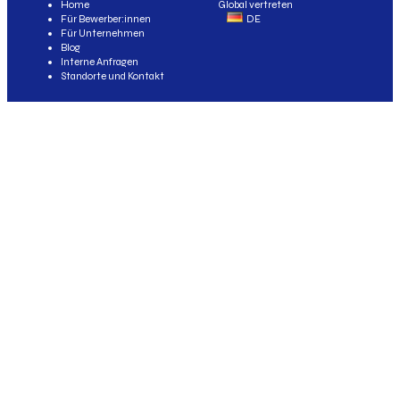
Home
Global vertreten
Für Bewerber:innen
DE
Für Unternehmen
Blog
Interne Anfragen
Standorte und Kontakt