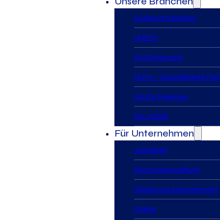
Unsere Branchen
Gi Airport Solutions
Gi BPO
Gi Outsourcing
Gi Pro – Spezialisierte Fa
Gi Life Sciences
Gi Logistik
Für Unternehmen
Zeitarbeit
Personalvermittlung
Workforce Management
Onsite