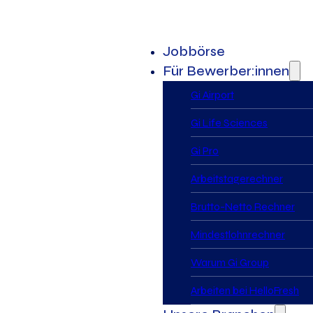
Jobbörse
Für Bewerber:innen
Gi Airport
Gi Life Sciences
Gi Pro
Arbeitstagerechner
Brutto-Netto Rechner
Mindestlohnrechner
Warum Gi Group
Arbeiten bei HelloFresh