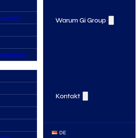
nternehmen
Warum Gi Group
nternational
Deine Vorteile bei der Gi Group
Kontakt
DE
Group