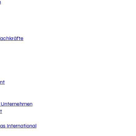
h
 Fachkräfte
nt
hr Unternehmen
t
s International