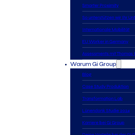
Smarter Proximity
So unterstützen wir Ihr U
Internationale Mobilität
EU Worker in Germany
Assessments mit Thomas I
Warum Gi Group
Blog
Case Study Produktion
Transformation Lab
Lünendonk Studie 2024
Karriere bei Gi Group
Deine Vorteile bei der Gi 