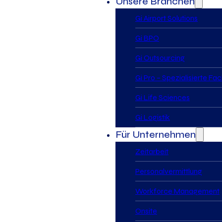
Unsere Branchen
Gi Airport Solutions
Gi BPO
Gi Outsourcing
Gi Pro – Spezialisierte Fa
Gi Life Sciences
Gi Logistik
Für Unternehmen
Zeitarbeit
Personalvermittlung
Workforce Management
Onsite