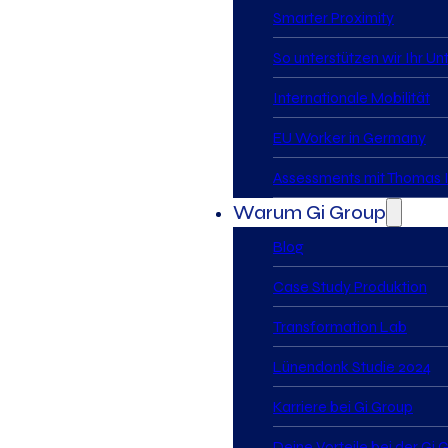
Smarter Proximity
So unterstützen wir Ihr U
Internationale Mobilität
EU Worker in Germany
Assessments mit Thomas I
Warum Gi Group
Blog
Case Study Produktion
Transformation Lab
Lünendonk Studie 2024
Karriere bei Gi Group
Deine Vorteile bei der Gi 