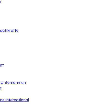
h
 Fachkräfte
nt
hr Unternehmen
t
s International