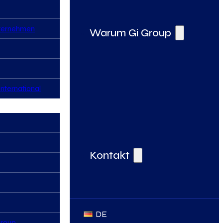
nternehmen
Warum Gi Group
nternational
Deine Vorteile bei der Gi Group
Kontakt
DE
Group