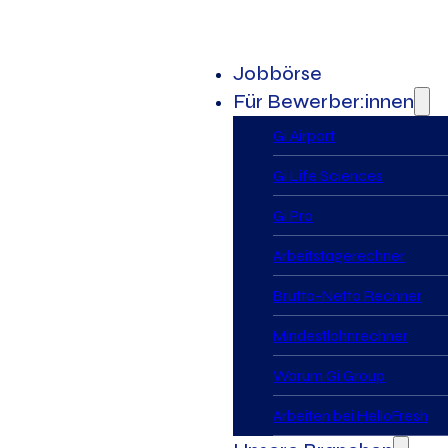
Jobbörse
Für Bewerber:innen
Gi Airport
Gi Life Sciences
Gi Pro
Arbeitstagerechner
Brutto-Netto Rechner
Mindestlohnrechner
Warum Gi Group
Arbeiten bei HelloFresh