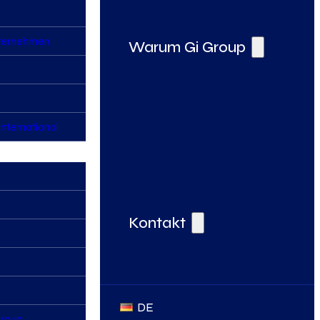
nternehmen
Warum Gi Group
nternational
Deine Vorteile bei der Gi Group
Kontakt
DE
Group