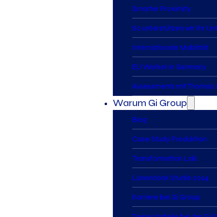
Smarter Proximity
So unterstützen wir Ihr U
Internationale Mobilität
EU Worker in Germany
Assessments mit Thomas I
Warum Gi Group
Blog
Case Study Produktion
Transformation Lab
Lünendonk Studie 2024
Karriere bei Gi Group
Deine Vorteile bei der Gi 