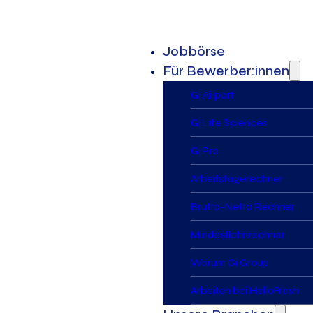
Jobbörse
Für Bewerber:innen
Gi Airport
Gi Life Sciences
Gi Pro
Arbeitstagerechner
Brutto-Netto Rechner
Mindestlohnrechner
Warum Gi Group
Arbeiten bei HelloFresh