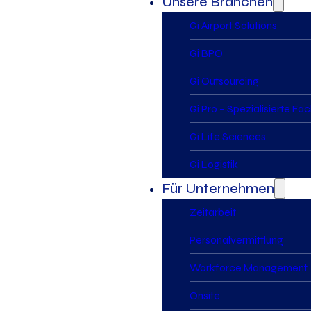
Unsere Branchen
Gi Airport Solutions
Gi BPO
Gi Outsourcing
Gi Pro – Spezialisierte Fa
Gi Life Sciences
Gi Logistik
Für Unternehmen
Zeitarbeit
Personalvermittlung
Workforce Management
Onsite