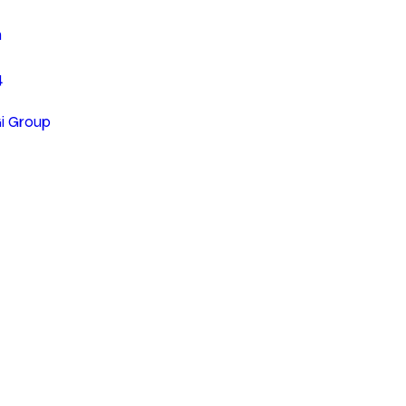
n
4
Gi Group