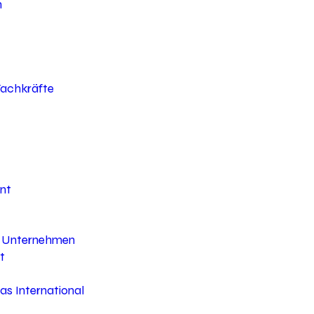
h
 Fachkräfte
nt
hr Unternehmen
t
s International