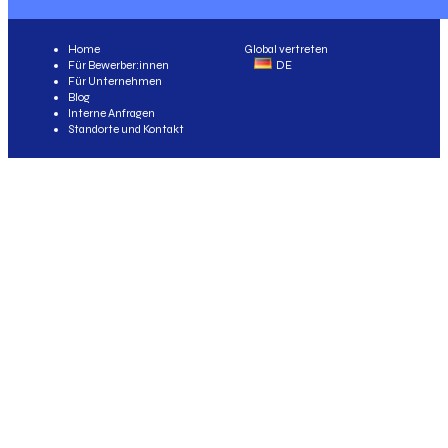
Home
Global vertreten
Für Bewerber:innen
DE
Für Unternehmen
Blog
Interne Anfragen
Standorte und Kontakt