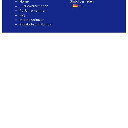
Home
Global vertreten
Für Bewerber:innen
DE
Für Unternehmen
Blog
Interne Anfragen
Standorte und Kontakt