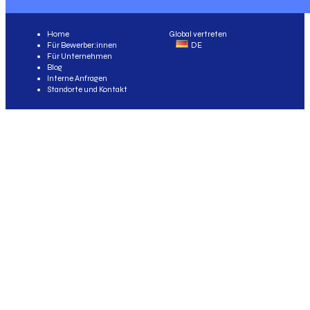
Home
Global vertreten
Für Bewerber:innen
DE
Für Unternehmen
Blog
Interne Anfragen
Standorte und Kontakt