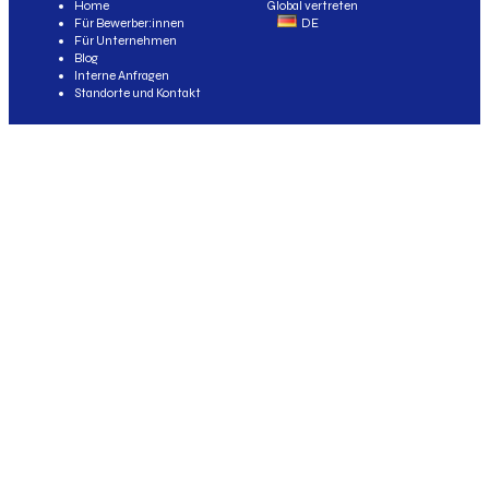
Home
Global vertreten
Für Bewerber:innen
DE
Für Unternehmen
Blog
Interne Anfragen
Standorte und Kontakt