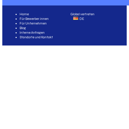
Home
Global vertreten
Für Bewerber:innen
DE
Für Unternehmen
Blog
Interne Anfragen
Standorte und Kontakt