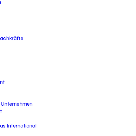
h
 Fachkräfte
nt
hr Unternehmen
t
s International