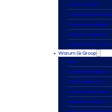
Smarter Proximity
So unterstützen wir Ihr U
Internationale Mobilität
EU Worker in Germany
Assessments mit Thomas I
Warum Gi Group
Blog
Case Study Produktion
Transformation Lab
Lünendonk Studie 2024
Karriere bei Gi Group
Deine Vorteile bei der Gi 