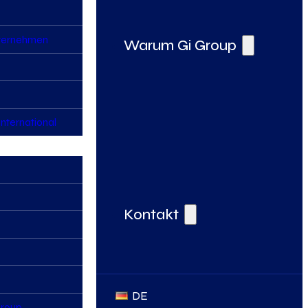
nternehmen
Warum Gi Group
nternational
Deine Vorteile bei der Gi Group
Kontakt
DE
Group