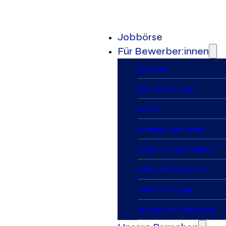
Jobbörse
Für Bewerber:innen
Gi Airport
Gi Life Sciences
Gi Pro
Arbeitstagerechner
Brutto-Netto Rechner
Mindestlohnrechner
Warum Gi Group
Arbeiten bei HelloFresh