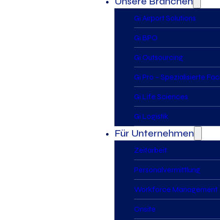
Unsere Branchen
Gi Airport Solutions
Gi BPO
Gi Outsourcing
Gi Pro – Spezialisierte Fa
Gi Life Sciences
Gi Logistik
Für Unternehmen
Zeitarbeit
Personalvermittlung
Workforce Management
Onsite