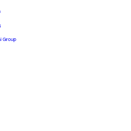
n
4
Gi Group