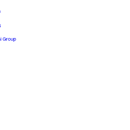
n
4
Gi Group