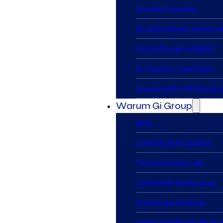
Smarter Proximity
So unterstützen wir Ihr U
Internationale Mobilität
EU Worker in Germany
Assessments mit Thomas I
Warum Gi Group
Blog
Case Study Produktion
Transformation Lab
Lünendonk Studie 2024
Karriere bei Gi Group
Deine Vorteile bei der Gi 