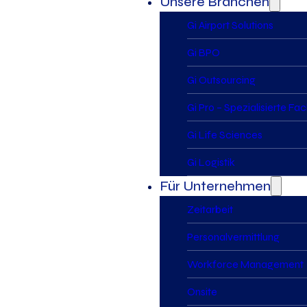
Unsere Branchen
Gi Airport Solutions
Gi BPO
Gi Outsourcing
Gi Pro – Spezialisierte Fa
Gi Life Sciences
Gi Logistik
Für Unternehmen
Zeitarbeit
Personalvermittlung
Workforce Management
Onsite