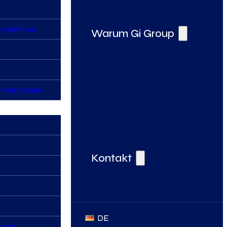
nternehmen
Warum Gi Group
nternational
Deine Vorteile bei der Gi Group
Kontakt
DE
Group