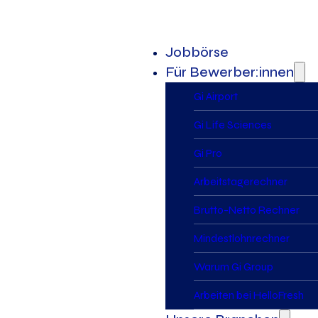
Jobbörse
Für Bewerber:innen
Gi Airport
Gi Life Sciences
Gi Pro
Arbeitstagerechner
Brutto-Netto Rechner
Mindestlohnrechner
Warum Gi Group
Arbeiten bei HelloFresh