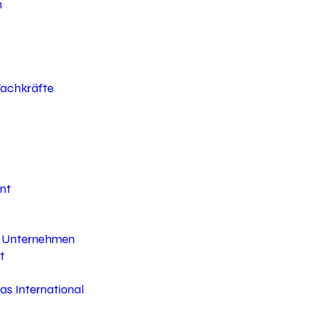
h
 Fachkräfte
nt
hr Unternehmen
t
s International