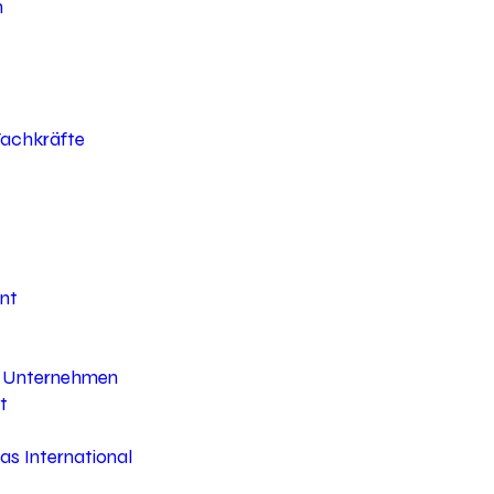
h
 Fachkräfte
nt
hr Unternehmen
t
s International