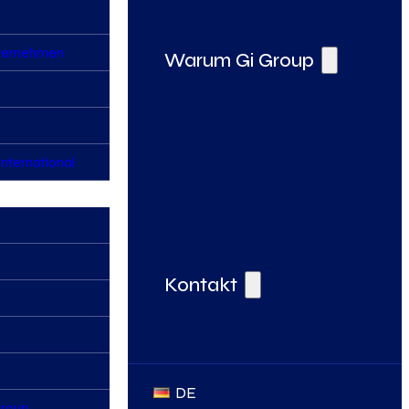
nternehmen
Warum Gi Group
nternational
Deine Vorteile bei der Gi Group
Kontakt
DE
Group