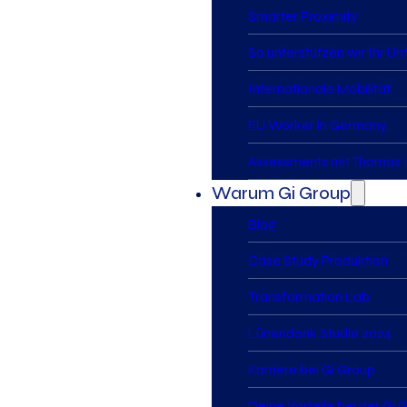
Smarter Proximity
So unterstützen wir Ihr U
Internationale Mobilität
EU Worker in Germany
Assessments mit Thomas I
Warum Gi Group
Blog
Case Study Produktion
Transformation Lab
Lünendonk Studie 2024
Karriere bei Gi Group
Deine Vorteile bei der Gi 