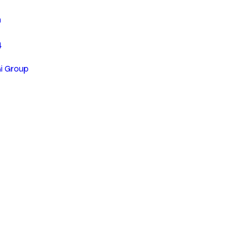
n
4
Gi Group