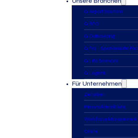
Unsere Branchen
Gi Airport Solutions
Gi BPO
Gi Outsourcing
Gi Pro – Spezialisierte Fa
Gi Life Sciences
Gi Logistik
Für Unternehmen
Zeitarbeit
Personalvermittlung
Workforce Management
Onsite