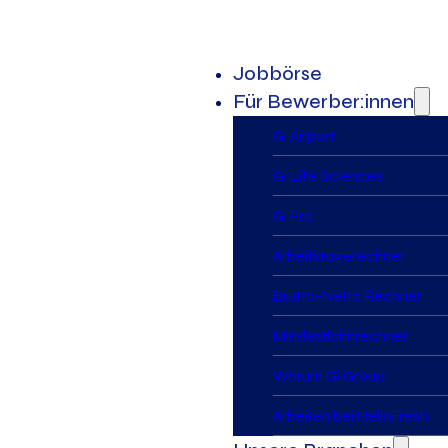
Jobbörse
Für Bewerber:innen
Gi Airport
Gi Life Sciences
Gi Pro
Arbeitstagerechner
Brutto-Netto Rechner
Mindestlohnrechner
Warum Gi Group
Arbeiten bei HelloFresh