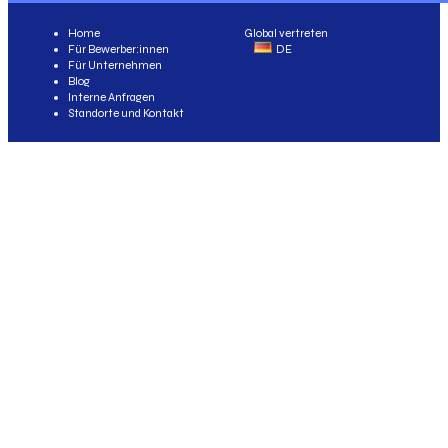
Home
Global vertreten
Für Bewerber:innen
DE
Für Unternehmen
Blog
Interne Anfragen
Standorte und Kontakt