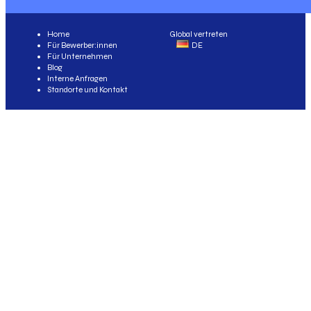
Home
Global vertreten
Für Bewerber:innen
DE
Für Unternehmen
Blog
Interne Anfragen
Standorte und Kontakt