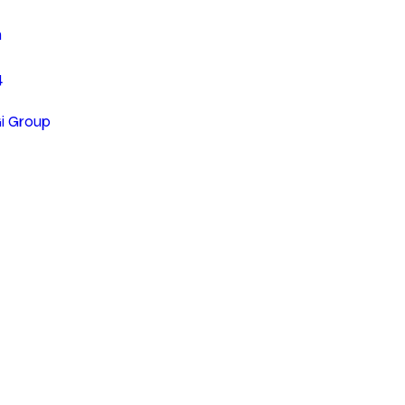
n
4
Gi Group