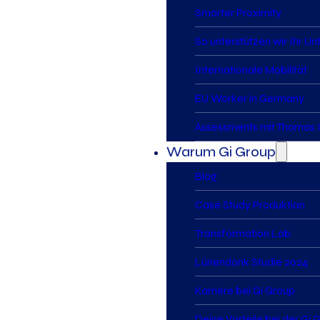
Smarter Proximity
So unterstützen wir Ihr U
Internationale Mobilität
EU Worker in Germany
Assessments mit Thomas I
Warum Gi Group
Blog
Case Study Produktion
Transformation Lab
Lünendonk Studie 2024
Karriere bei Gi Group
Deine Vorteile bei der Gi 