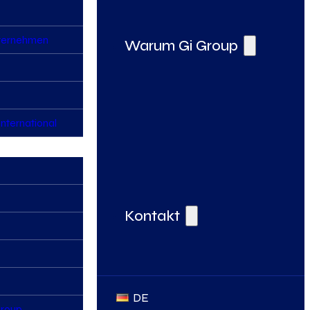
nternehmen
Warum Gi Group
nternational
Deine Vorteile bei der Gi Group
Kontakt
DE
Group