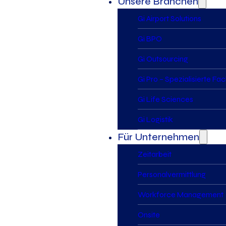
Unsere Branchen
Gi Airport Solutions
Gi BPO
Gi Outsourcing
Gi Pro – Spezialisierte Fa
Gi Life Sciences
Gi Logistik
Für Unternehmen
Zeitarbeit
Personalvermittlung
Workforce Management
Onsite