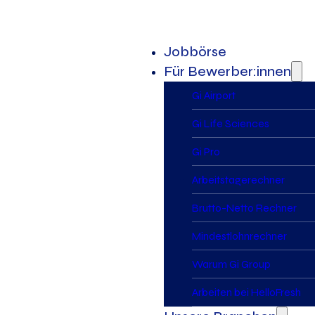
Jobbörse
Für Bewerber:innen
Gi Airport
Gi Life Sciences
Gi Pro
Arbeitstagerechner
Brutto-Netto Rechner
Mindestlohnrechner
Warum Gi Group
Arbeiten bei HelloFresh