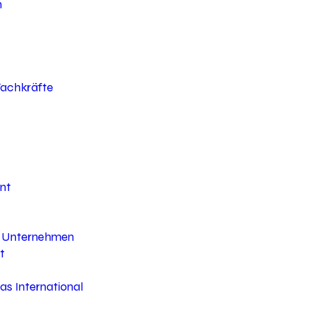
h
 Fachkräfte
nt
hr Unternehmen
t
s International