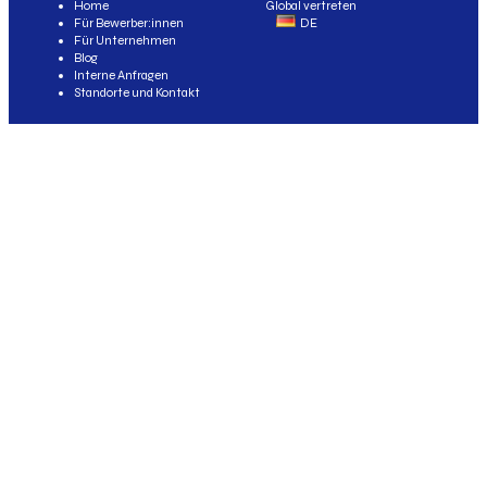
Home
Global vertreten
Für Bewerber:innen
DE
Für Unternehmen
Blog
Interne Anfragen
Standorte und Kontakt