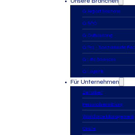
Unsere Branchen
Gi Airport Solutions
Gi BPO
Gi Outsourcing
Gi Pro – Spezialisierte Fa
Gi Life Sciences
Gi Logistik
Für Unternehmen
Zeitarbeit
Personalvermittlung
Workforce Management
Onsite