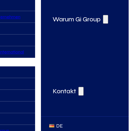
nternehmen
Warum Gi Group
nternational
Deine Vorteile bei der Gi Group
Kontakt
DE
Group