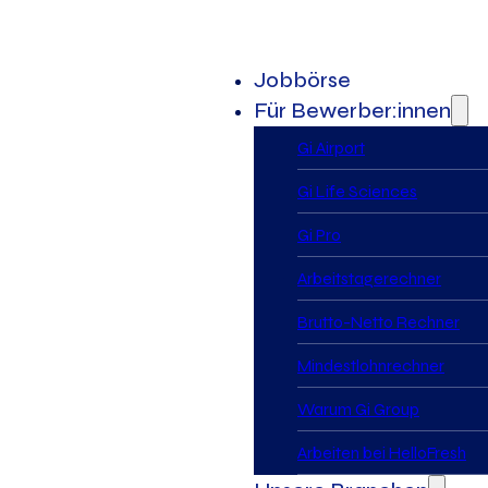
Jobbörse
Für Bewerber:innen
Gi Airport
Gi Life Sciences
Gi Pro
Arbeitstagerechner
Brutto-Netto Rechner
Mindestlohnrechner
Warum Gi Group
Arbeiten bei HelloFresh