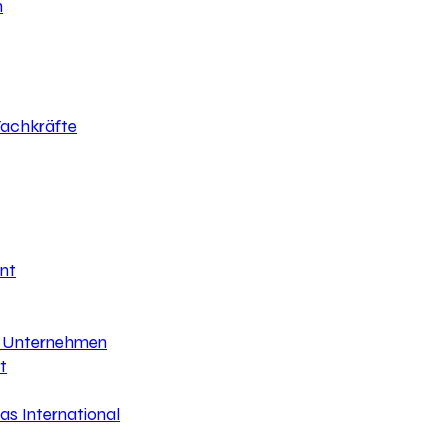
h
 Fachkräfte
nt
hr Unternehmen
t
s International