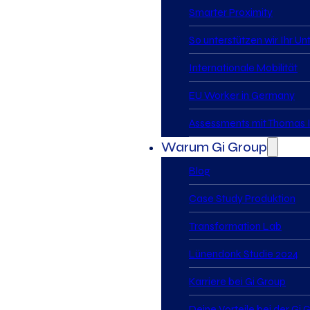
Smarter Proximity
So unterstützen wir Ihr U
Internationale Mobilität
EU Worker in Germany
Assessments mit Thomas I
Warum Gi Group
Blog
Case Study Produktion
Transformation Lab
Lünendonk Studie 2024
Karriere bei Gi Group
Deine Vorteile bei der Gi 