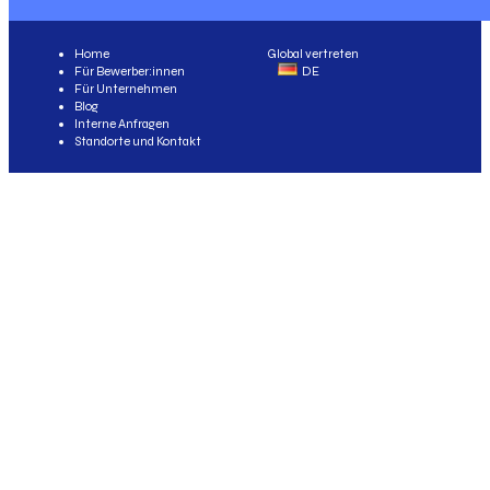
Home
Global vertreten
Für Bewerber:innen
DE
Für Unternehmen
Blog
Interne Anfragen
Standorte und Kontakt