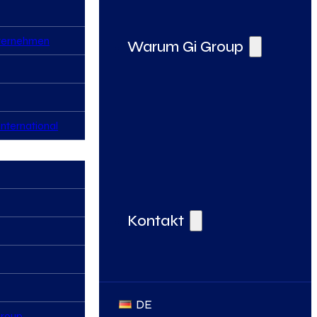
nternehmen
Warum Gi Group
nternational
Deine Vorteile bei der Gi Group
Kontakt
DE
Group