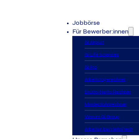
Jobbörse
Für Bewerber:innen
Gi Airport
Gi Life Sciences
Gi Pro
Arbeitstagerechner
Brutto-Netto Rechner
Mindestlohnrechner
Warum Gi Group
Arbeiten bei HelloFresh