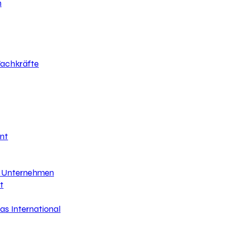
h
 Fachkräfte
nt
hr Unternehmen
t
s International