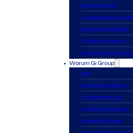
Smarter Proximity
So unterstützen wir Ihr U
Internationale Mobilität
EU Worker in Germany
Assessments mit Thomas I
Warum Gi Group
Blog
Case Study Produktion
Transformation Lab
Lünendonk Studie 2024
Karriere bei Gi Group
Deine Vorteile bei der Gi 