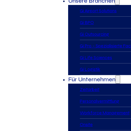
Unsere Branchen
Gi Airport Solutions
Gi BPO
Gi Outsourcing
Gi Pro – Spezialisierte Fa
Gi Life Sciences
Gi Logistik
Für Unternehmen
Zeitarbeit
Personalvermittlung
Workforce Management
Onsite