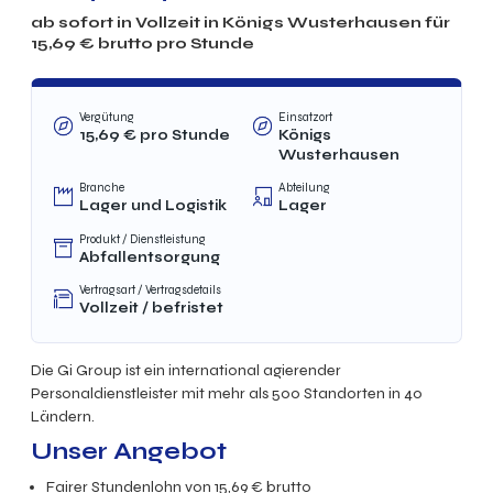
ab sofort in
Vollzeit
in
Königs Wusterhausen
für
15,69
€ brutto
pro Stunde
Vergütung
Einsatzort
15,69
€
pro Stunde
Königs
Wusterhausen
Branche
Abteilung
Lager und Logistik
Lager
Produkt / Dienstleistung
Abfallentsorgung
Vertragsart / Vertragsdetails
Vollzeit
/
befristet
Die Gi Group ist ein international agierender
Personaldienstleister mit mehr als 500 Standorten in 40
Ländern.
Unser Angebot
Fairer Stundenlohn von
15,69
€ brutto