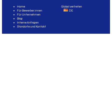
Home
Global vertreten
Für Bewerber:innen
DE
Für Unternehmen
Blog
Interne Anfragen
Standorte und Kontakt