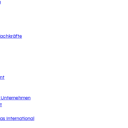
h
 Fachkräfte
nt
hr Unternehmen
t
s International