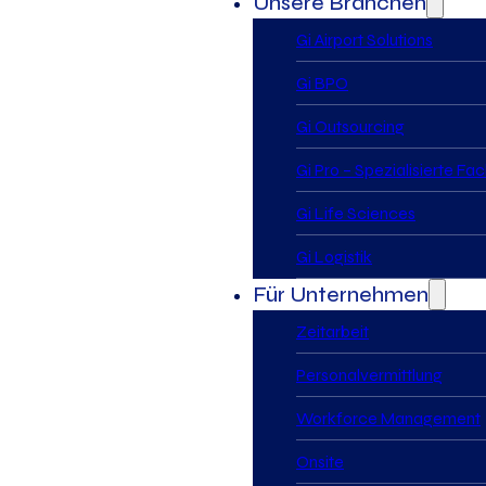
Unsere Branchen
Gi Airport Solutions
Gi BPO
Gi Outsourcing
Gi Pro – Spezialisierte Fa
Gi Life Sciences
Gi Logistik
Für Unternehmen
Zeitarbeit
Personalvermittlung
Workforce Management
Onsite