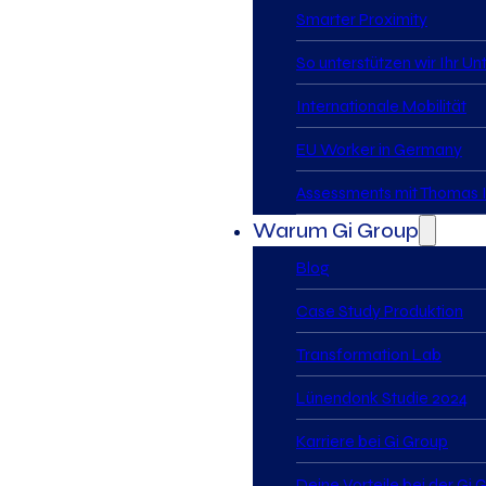
Smarter Proximity
So unterstützen wir Ihr U
Internationale Mobilität
EU Worker in Germany
Assessments mit Thomas I
Warum Gi Group
Blog
Case Study Produktion
Transformation Lab
Lünendonk Studie 2024
Karriere bei Gi Group
Deine Vorteile bei der Gi 