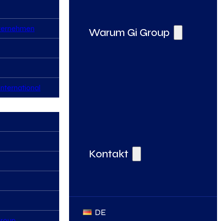
nternehmen
Warum Gi Group
nternational
Deine Vorteile bei der Gi Group
Kontakt
DE
Group