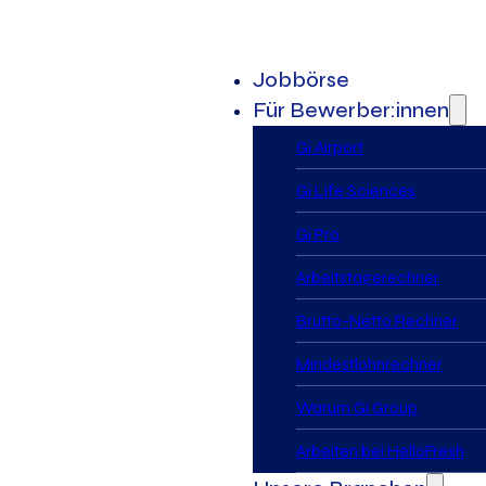
Jobbörse
Für Bewerber:innen
Gi Airport
Gi Life Sciences
Gi Pro
Arbeitstagerechner
Brutto-Netto Rechner
Mindestlohnrechner
Warum Gi Group
Arbeiten bei HelloFresh