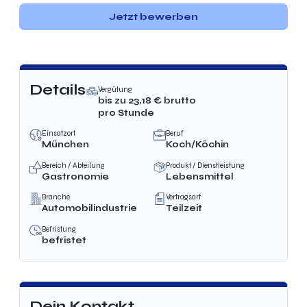
Jetzt bewerben
Details
Vergütung
bis zu
23,18
€ brutto
pro Stunde
Einsatzort
Beruf
München
Koch/Köchin
Bereich / Abteilung
Produkt / Dienstleistung
Gastronomie
Lebensmittel
Branche
Vertragsart
Automobilindustrie
Teilzeit
Befristung
befristet
Dein Kontakt