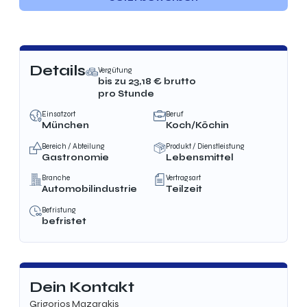
Details
Vergütung
bis zu
23,18
€ brutto
pro Stunde
Einsatzort
Beruf
München
Koch/Köchin
Bereich / Abteilung
Produkt / Dienstleistung
Gastronomie
Lebensmittel
Branche
Vertragsart
Automobilindustrie
Teilzeit
Befristung
befristet
Dein Kontakt
Grigorios Mazarakis