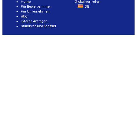
Home
Global vertreten
Für Bewerber:innen
DE
Für Unternehmen
Blog
Interne Anfragen
Standorte und Kontakt