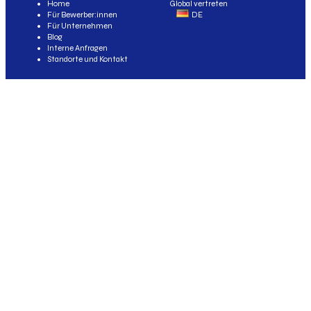
Home
Global vertreten
Für Bewerber:innen
DE
Für Unternehmen
Blog
Interne Anfragen
Standorte und Kontakt