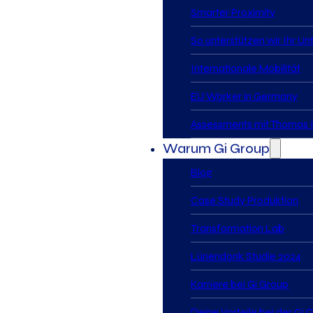
Smarter Proximity
So unterstützen wir Ihr U
Internationale Mobilität
EU Worker in Germany
Assessments mit Thomas I
Warum Gi Group
Blog
Case Study Produktion
Transformation Lab
Lünendonk Studie 2024
Karriere bei Gi Group
Deine Vorteile bei der Gi 