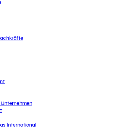
h
 Fachkräfte
nt
hr Unternehmen
t
s International