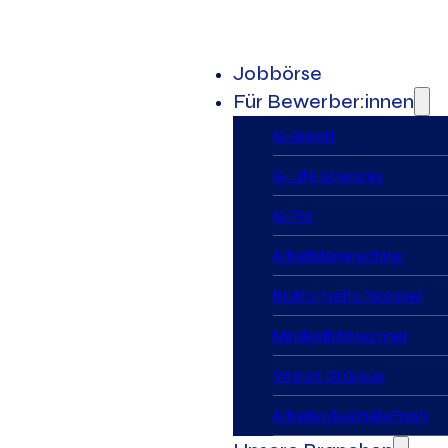
Jobbörse
Für Bewerber:innen
Gi Airport
Gi Life Sciences
Gi Pro
Arbeitstagerechner
Brutto-Netto Rechner
Mindestlohnrechner
Warum Gi Group
Arbeiten bei HelloFresh