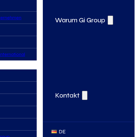
nternehmen
Warum Gi Group
nternational
Deine Vorteile bei der Gi Group
Kontakt
DE
Group