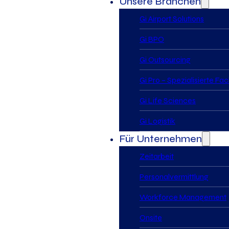
Unsere Branchen
Gi Airport Solutions
Gi BPO
Gi Outsourcing
Gi Pro – Spezialisierte Fa
Gi Life Sciences
Gi Logistik
Für Unternehmen
Zeitarbeit
Personalvermittlung
Workforce Management
Onsite