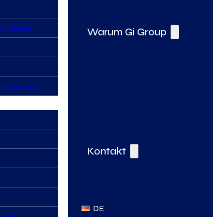
nternehmen
Warum Gi Group
nternational
Deine Vorteile bei der Gi Group
Kontakt
DE
Group