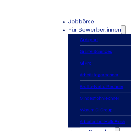
Jobbörse
Für Bewerber:innen
Gi Airport
Gi Life Sciences
Gi Pro
Arbeitstagerechner
Brutto-Netto Rechner
Mindestlohnrechner
Warum Gi Group
Arbeiten bei HelloFresh