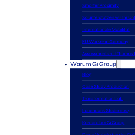
Smarter Proximity
So unterstützen wir Ihr U
Internationale Mobilität
EU Worker in Germany
Assessments mit Thomas I
Warum Gi Group
Blog
Case Study Produktion
Transformation Lab
Lünendonk Studie 2024
Karriere bei Gi Group
Deine Vorteile bei der Gi 