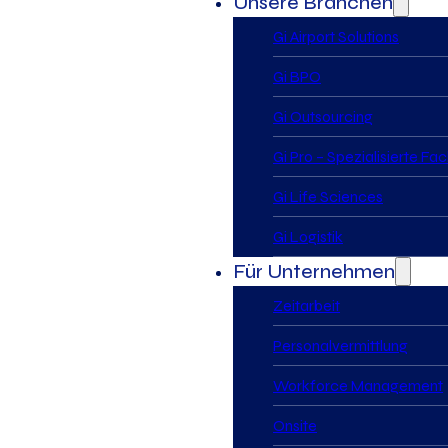
Unsere Branchen
Gi Airport Solutions
Gi BPO
Gi Outsourcing
Gi Pro – Spezialisierte Fa
Gi Life Sciences
Gi Logistik
Für Unternehmen
Zeitarbeit
Personalvermittlung
Workforce Management
Onsite