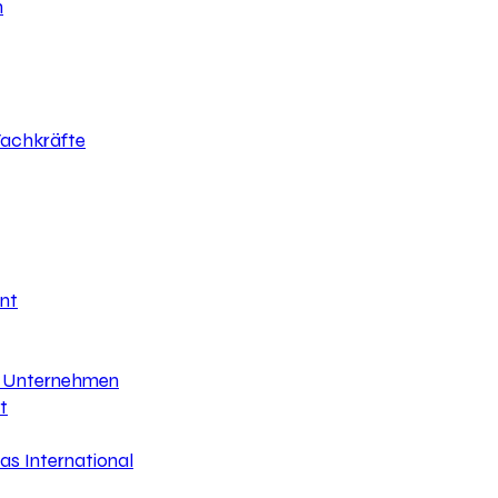
h
 Fachkräfte
nt
hr Unternehmen
t
s International