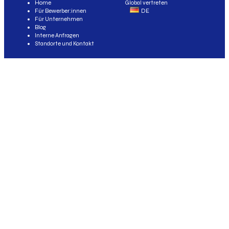
Home
Global vertreten
Für Bewerber:innen
DE
Für Unternehmen
Blog
Interne Anfragen
Standorte und Kontakt