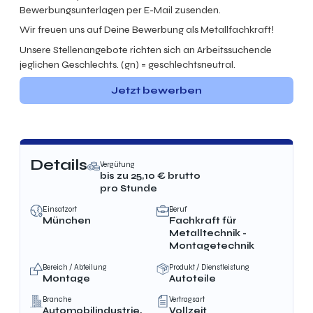
Bewerbungsunterlagen per E-Mail zusenden.
Wir freuen uns auf Deine Bewerbung als Metallfachkraft!
Unsere Stellenangebote richten sich an Arbeitssuchende
jeglichen Geschlechts. (gn) = geschlechtsneutral.
Jetzt bewerben
Details
Vergütung
bis zu
25,10
€ brutto
pro Stunde
Einsatzort
Beruf
München
Fachkraft für
Metalltechnik -
Montagetechnik
Bereich / Abteilung
Produkt / Dienstleistung
Montage
Autoteile
Branche
Vertragsart
Automobilindustrie,
Vollzeit