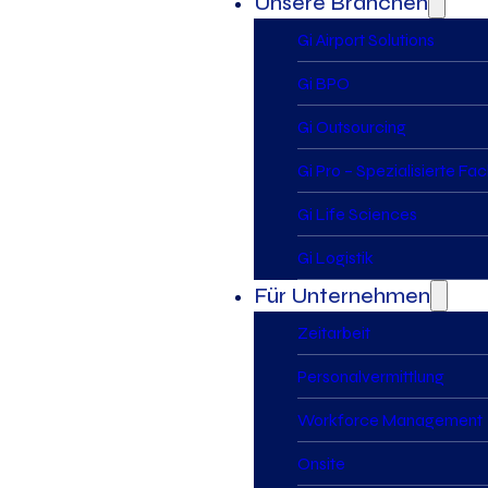
Unsere Branchen
Gi Airport Solutions
Gi BPO
Gi Outsourcing
Gi Pro – Spezialisierte Fa
Gi Life Sciences
Gi Logistik
Für Unternehmen
Zeitarbeit
Personalvermittlung
Workforce Management
Onsite