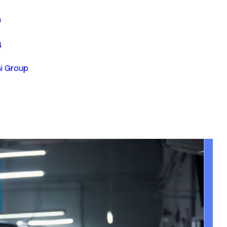
n
4
Gi Group