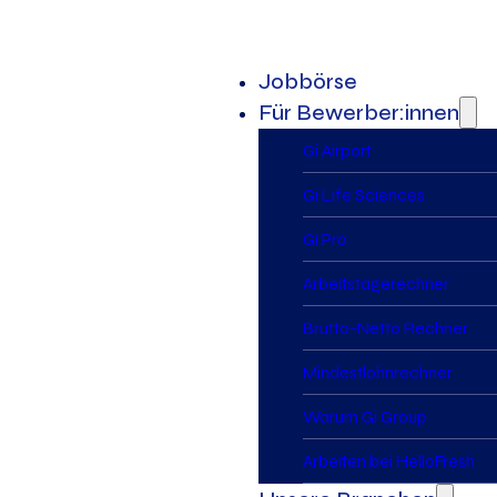
Jobbörse
Für Bewerber:innen
Gi Airport
Gi Life Sciences
Gi Pro
Arbeitstagerechner
Brutto-Netto Rechner
Mindestlohnrechner
Warum Gi Group
Arbeiten bei HelloFresh