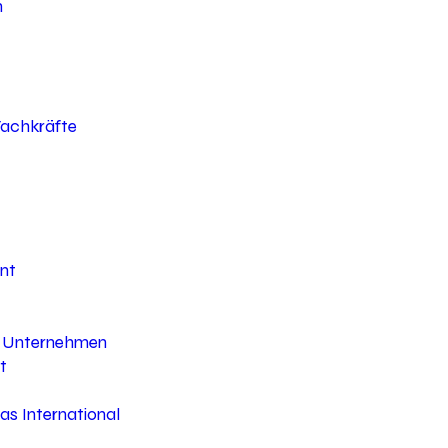
h
 Fachkräfte
nt
hr Unternehmen
t
s International