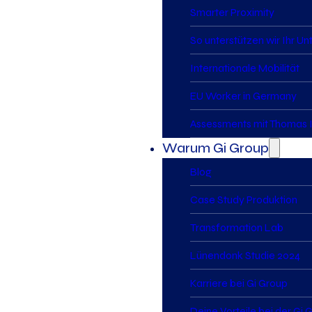
Smarter Proximity
So unterstützen wir Ihr U
Internationale Mobilität
EU Worker in Germany
Assessments mit Thomas I
Warum Gi Group
Blog
Case Study Produktion
Transformation Lab
Lünendonk Studie 2024
Karriere bei Gi Group
Deine Vorteile bei der Gi 