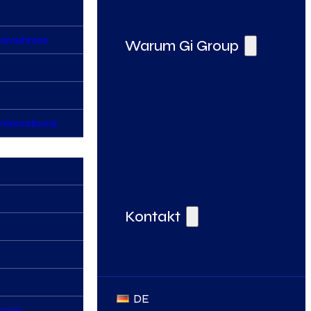
nternehmen
Warum Gi Group
nternational
Deine Vorteile bei der Gi Group
Kontakt
DE
Group