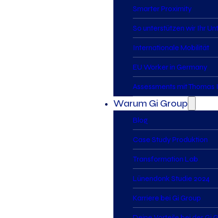
Smarter Proximity
So unterstützen wir Ihr U
Internationale Mobilität
EU Worker in Germany
Assessments mit Thomas I
Warum Gi Group
Blog
Case Study Produktion
Transformation Lab
Lünendonk Studie 2024
Karriere bei Gi Group
Deine Vorteile bei der Gi 