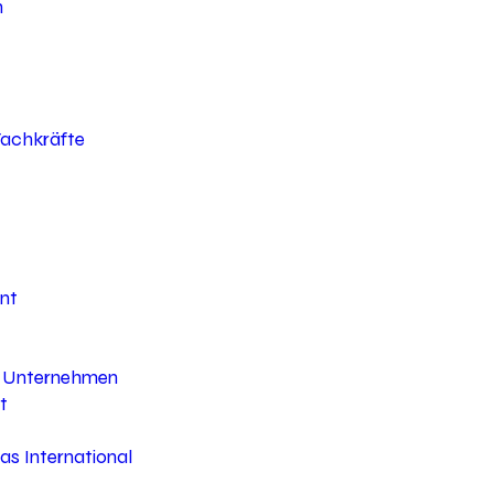
h
 Fachkräfte
nt
hr Unternehmen
t
s International