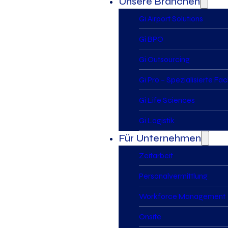
Unsere Branchen
Gi Airport Solutions
Gi BPO
Gi Outsourcing
Gi Pro – Spezialisierte Fa
Gi Life Sciences
Gi Logistik
Für Unternehmen
Zeitarbeit
Personalvermittlung
Workforce Management
Onsite