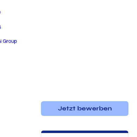
n
4
Gi Group
Jetzt bewerben