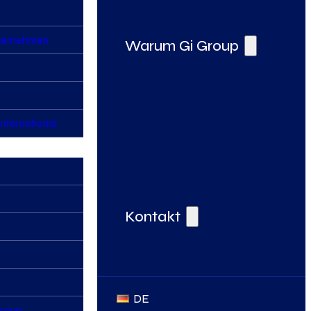
nternehmen
Warum Gi Group
nternational
Deine Vorteile bei der Gi Group
Kontakt
DE
Group