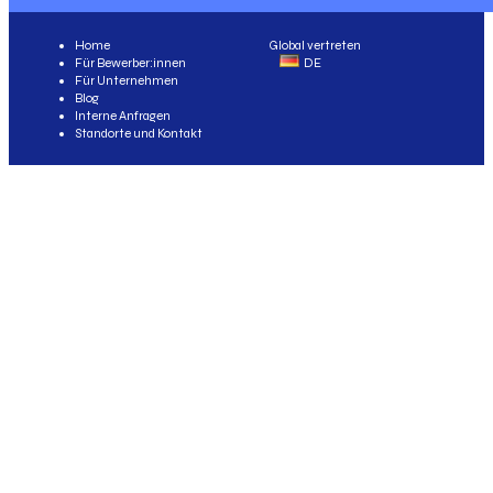
Home
Global vertreten
Für Bewerber:innen
DE
Für Unternehmen
Blog
Interne Anfragen
Standorte und Kontakt