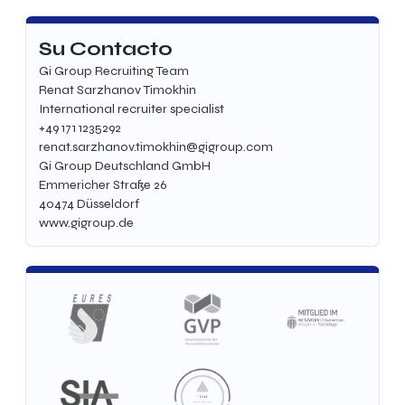
Su Contacto
Gi Group Recruiting Team
Renat Sarzhanov Timokhin
International recruiter specialist
+49 171 1235292
renat.sarzhanov.timokhin@gigroup.com
Gi Group Deutschland GmbH
Emmericher Straße 26
40474
Düsseldorf
www.gigroup.de