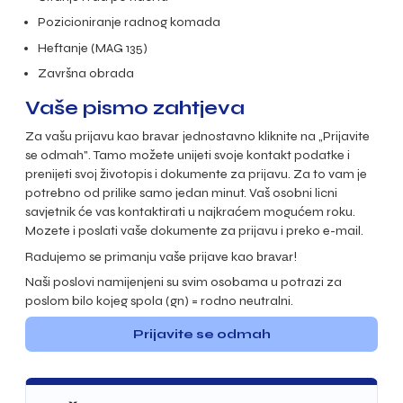
Pozicioniranje radnog komada
Heftanje (MAG 135)
Završna obrada
Vaše pismo zahtjeva
Za vašu prijavu kao
bravar
jednostavno kliknite na „Prijavite
se odmah". Tamo možete unijeti svoje kontakt podatke i
prenijeti svoj životopis i dokumente za prijavu. Za to vam je
potrebno od prilike samo jedan minut. Vaš osobni licni
savjetnik će vas kontaktirati u najkraćem mogućem roku.
Mozete i poslati vaše dokumente za prijavu i preko e-mail.
Radujemo se primanju vaše prijave kao
bravar
!
Naši poslovi namijenjeni su svim osobama u potrazi za
poslom bilo kojeg spola (gn) = rodno neutralni.
Prijavite se odmah