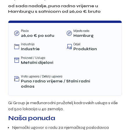
od sada nadalje, puno radno vrijeme u
Hamburgu s satnicom od
26,00
€ bruto
Plaća
Mjesto rada
26,00
€ po satu
Hamburg
Industrija
Odjel
Industrie
Produktion
Proizvod / Usluga
Metalni dijelovi
Vrsta ugovora / Detalji ugovora
Puno radno vrijeme / Stalni radni
odnos
Gi Group je međunarodni pružatelj kadrovskih usluga s više
od 500 lokacija u 40 zemalja.
Naša ponuda
Njemački ugovor o radu za njemačkog poslodavca