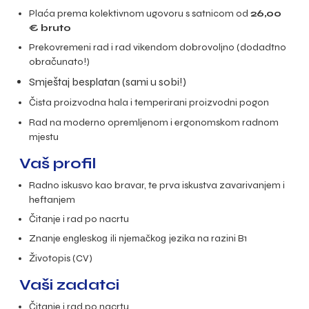
Plaća prema kolektivnom ugovoru s satnicom od
26,00
€ bruto
Prekovremeni rad i rad vikendom dobrovoljno (dodadtno
obračunato!)
Smještaj besplatan (sami u sobi!)
Čista proizvodna hala i temperirani proizvodni pogon
Rad na moderno opremljenom i ergonomskom radnom
mjestu
Vaš profil
Radno iskusvo kao bravar, te prva iskustva zavarivanjem i
heftanjem
Čitanje i rad po nacrtu
Znanje
engleskog
ili
njemačkog
jezika na razini B1
Životopis (CV)
Vaši zadatci
Čitanje i rad po nacrtu