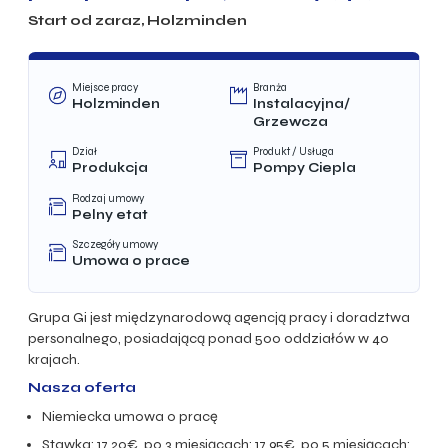
Start od zaraz, Holzminden
Miejsce pracy
Branża
Holzminden
Instalacyjna/
Grzewcza
Dział
Produkt / Usługa
Produkcja
Pompy Ciepla
Rodzaj umowy
Pelny etat
Szczegóły umowy
Umowa o prace
Grupa Gi jest międzynarodową agencją pracy i doradztwa
personalnego, posiadającą ponad 500 oddziałów w 40
krajach.
Nasza oferta
Niemiecka umowa o pracę
Stawka:
17,20€, po 3 miesiącach: 17,95€, po 5 miesiącach: