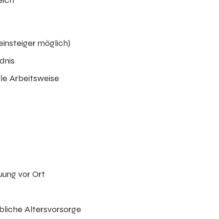
eich
einsteiger möglich)
dnis
le Arbeitsweise
uung vor Ort
bliche Altersvorsorge