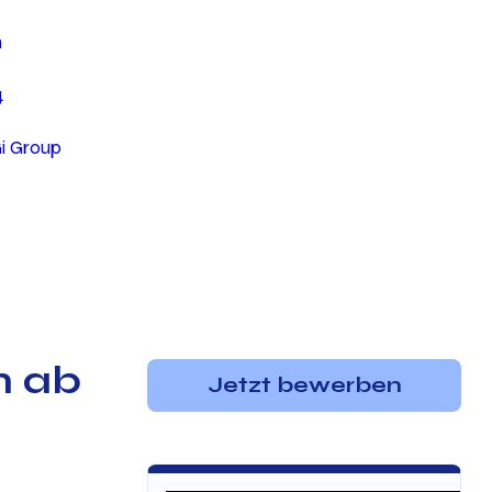
n
4
Gi Group
n ab
Jetzt bewerben