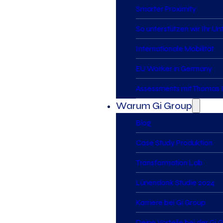
Smarter Proximity
So unterstützen wir Ihr U
Internationale Mobilität
EU Worker in Germany
Assessments mit Thomas I
Warum Gi Group
Blog
Case Study Produktion
Transformation Lab
Lünendonk Studie 2024
Karriere bei Gi Group
Deine Vorteile bei der Gi 