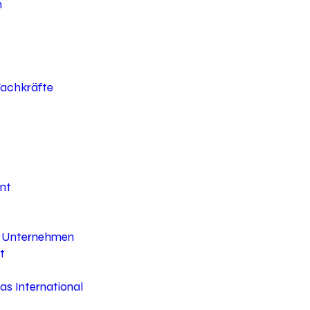
h
 Fachkräfte
nt
hr Unternehmen
t
s International