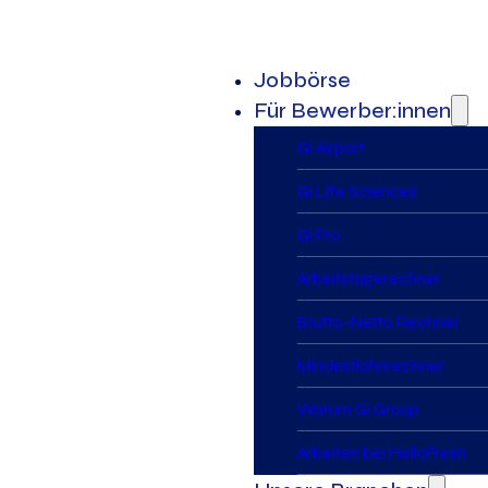
Jobbörse
Für Bewerber:innen
Gi Airport
Gi Life Sciences
Gi Pro
Arbeitstagerechner
Brutto-Netto Rechner
Mindestlohnrechner
Warum Gi Group
Arbeiten bei HelloFresh