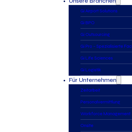
Unsere Branchen
Gi Airport Solutions
Gi BPO
Gi Outsourcing
Gi Pro – Spezialisierte Fa
Gi Life Sciences
Gi Logistik
Für Unternehmen
Zeitarbeit
Personalvermittlung
Workforce Management
Onsite