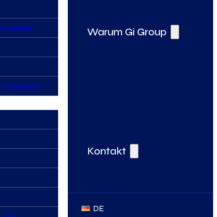
nternehmen
Warum Gi Group
nternational
Deine Vorteile bei der Gi Group
Kontakt
DE
Group