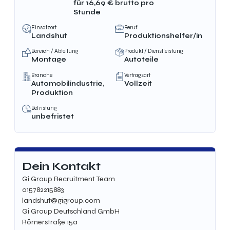
für
16,69
€ brutto
pro
Stunde
Einsatzort
Beruf
Landshut
Produktionshelfer/in
Bereich / Abteilung
Produkt / Dienstleistung
Montage
Autoteile
Branche
Vertragsart
Automobilindustrie,
Vollzeit
Produktion
Befristung
unbefristet
Dein Kontakt
Gi Group Recruitment Team
015782215883
landshut@gigroup.com
Gi Group Deutschland GmbH
Römerstraße 15a