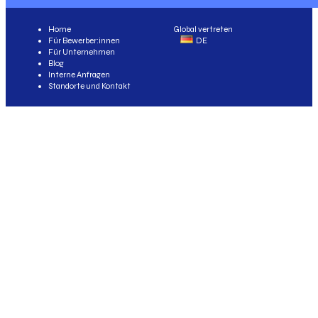
Home
Global vertreten
Für Bewerber:innen
DE
Für Unternehmen
Blog
Interne Anfragen
Standorte und Kontakt