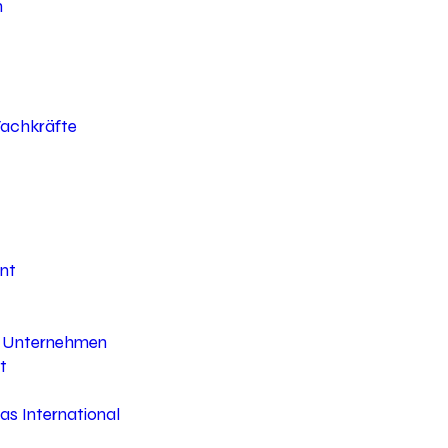
h
 Fachkräfte
nt
hr Unternehmen
t
s International