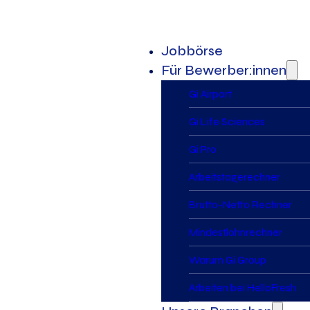
Jobbörse
Für Bewerber:innen
Gi Airport
Gi Life Sciences
Gi Pro
Arbeitstagerechner
Brutto-Netto Rechner
Mindestlohnrechner
Warum Gi Group
Arbeiten bei HelloFresh