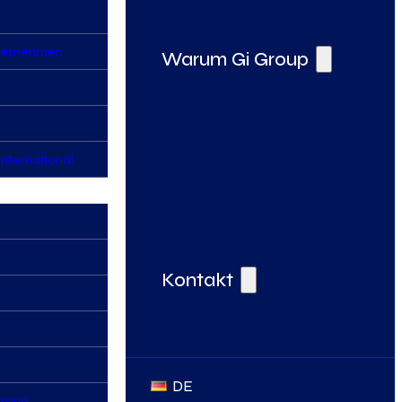
nternehmen
Warum Gi Group
nternational
Deine Vorteile bei der Gi Group
Kontakt
DE
Group