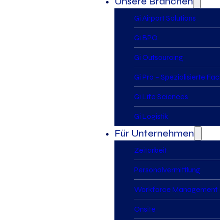
Unsere Branchen
Gi Airport Solutions
Gi BPO
Gi Outsourcing
Gi Pro – Spezialisierte Fa
Gi Life Sciences
Gi Logistik
Für Unternehmen
Zeitarbeit
Personalvermittlung
Workforce Management
Onsite