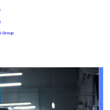
n
4
Gi Group