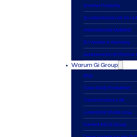
Smarter Proximity
So unterstützen wir Ihr U
Internationale Mobilität
EU Worker in Germany
Assessments mit Thomas I
Warum Gi Group
Blog
Case Study Produktion
Transformation Lab
Lünendonk Studie 2024
Karriere bei Gi Group
Deine Vorteile bei der Gi 