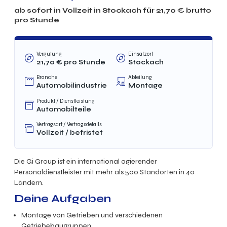
ab sofort in
Vollzeit
in
Stockach
für
21,70
€ brutto
pro Stunde
Vergütung
Einsatzort
21,70
€
pro Stunde
Stockach
Branche
Abteilung
Automobilindustrie
Montage
Produkt / Dienstleistung
Automobilteile
Vertragsart / Vertragsdetails
Vollzeit
/
befristet
Die Gi Group ist ein international agierender
Personaldienstleister mit mehr als 500 Standorten in 40
Ländern.
Deine Aufgaben
Montage von Getrieben und verschiedenen
Getriebebaugruppen