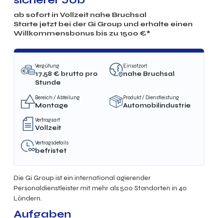
sicherer Job
ab sofort in
Vollzeit
nahe
Bruchsal
Starte jetzt bei der Gi Group und erhalte einen
Willkommensbonus bis zu 1500 €*
Vergütung
Einsatzort
17,58
€ brutto
pro
nahe Bruchsal
Stunde
Bereich / Abteilung
Produkt / Dienstleistung
Montage
Automobilindustrie
Vertragsart
Vollzeit
Vertragsdetails
befristet
Die Gi Group ist ein international agierender
Personaldienstleister mit mehr als 500 Standorten in 40
Ländern.
Aufgaben