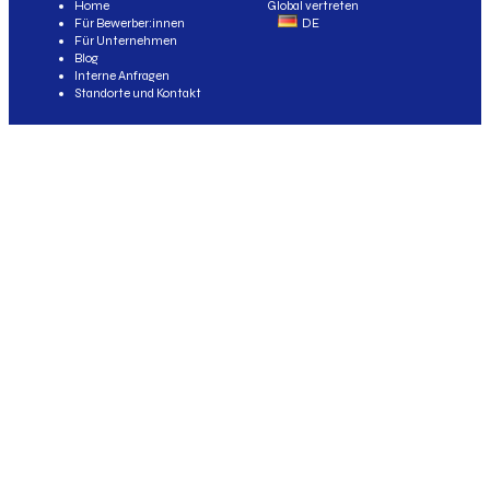
Home
Global vertreten
Für Bewerber:innen
DE
Für Unternehmen
Blog
Interne Anfragen
Standorte und Kontakt