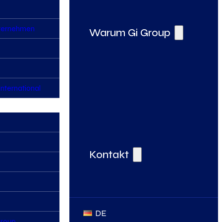
nternehmen
Warum Gi Group
nternational
Deine Vorteile bei der Gi Group
Kontakt
DE
Group