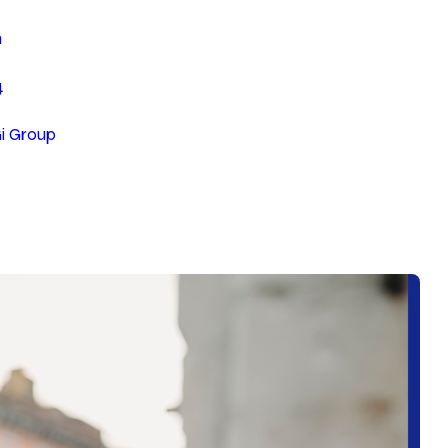
n
4
Gi Group