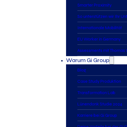
Smarter Proximity
So unterstützen wir Ihr U
Internationale Mobilität
EU Worker in Germany
Assessments mit Thomas I
Warum Gi Group
Blog
Case Study Produktion
Transformation Lab
Lünendonk Studie 2024
Karriere bei Gi Group
Deine Vorteile bei der Gi 