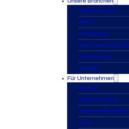
Unsere Branchen
Gi Airport Solutions
Gi BPO
Gi Outsourcing
Gi Pro – Spezialisierte Fa
Gi Life Sciences
Gi Logistik
Für Unternehmen
Zeitarbeit
Personalvermittlung
Workforce Management
Onsite