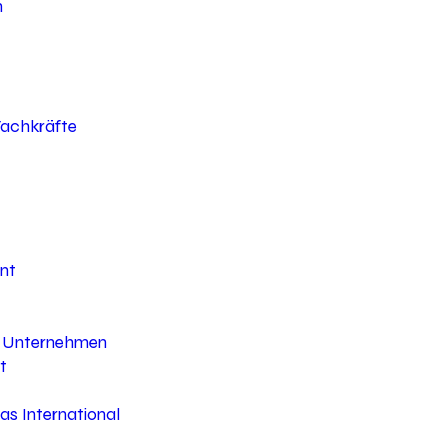
h
 Fachkräfte
nt
hr Unternehmen
t
s International