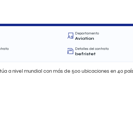
Departamento
Aviation
ntrato
Detalles del contrato
befristet
úa a nivel mundial con más de 500 ubicaciones en 40 país