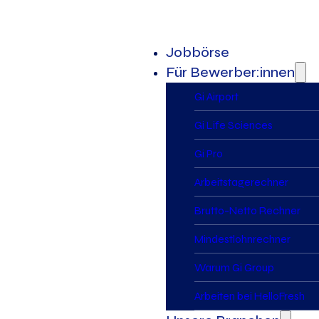
Jobbörse
Für Bewerber:innen
Gi Airport
Gi Life Sciences
Gi Pro
Arbeitstagerechner
Brutto-Netto Rechner
Mindestlohnrechner
Warum Gi Group
Arbeiten bei HelloFresh