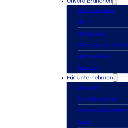
Unsere Branchen
Gi Airport Solutions
Gi BPO
Gi Outsourcing
Gi Pro – Spezialisierte Fa
Gi Life Sciences
Gi Logistik
Für Unternehmen
Zeitarbeit
Personalvermittlung
Workforce Management
Onsite