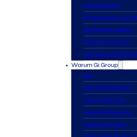
Smarter Proximity
So unterstützen wir Ihr U
Internationale Mobilität
EU Worker in Germany
Assessments mit Thomas I
Warum Gi Group
Blog
Case Study Produktion
Transformation Lab
Lünendonk Studie 2024
Karriere bei Gi Group
Deine Vorteile bei der Gi 