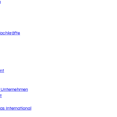
h
 Fachkräfte
nt
hr Unternehmen
t
s International