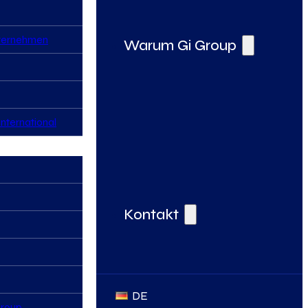
nternehmen
Warum Gi Group
nternational
Deine Vorteile bei der Gi Group
Kontakt
DE
Group