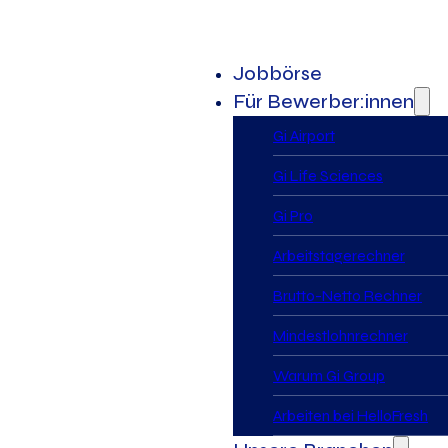
Jobbörse
Für Bewerber:innen
Gi Airport
Gi Life Sciences
Gi Pro
Arbeitstagerechner
Brutto-Netto Rechner
Mindestlohnrechner
Warum Gi Group
Arbeiten bei HelloFresh